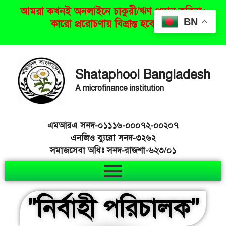
আমরা কখনই অনলাইনে চাকুরী/ঋণ প্রদান করিনা।
BN
কারো প্ররোচণায় বিভ্রান্ত হবেন না।
Shataphool Bangladesh
A microfinance institution
এমআরএ সনদ-০১১১৬-০০০৭২-০০২০৭
এনজিও ব্যুরো সনদ-৩২৬২
সমাজসেবা অধিঃ সনদ-রাজশা-৬২৩/০১
"নির্বাহী পরিচালক"