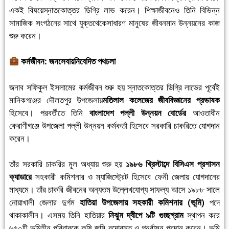
একই বিষয়েস্নাতকোত্তর ডিগ্রি লাভ করেন। শিক্ষাজীবনেও তিনি বিভিন্ন
সামাজিক সংগঠনের সাথে যুক্তথেকেসাধারণ মানুষের জীবনমান উন্নয়নের কাজ
শুরু করেন।
কর্মজীবন: জনসেবায়নিবেদিত পথচলা
জনাব সফিকুল ইসলামের কর্মজীবন শুরু হয় স্নাতকোত্তর ডিগ্রি লাভের পূর্বেই
মানিকগঞ্জের দৌলতপুর উপজেলায়
মতিলাল কলেজের জীববিজ্ঞানের প্রভাষক
হিসেবে। পরবর্তীতে তিনি
বাংলাদেশ পল্লী উন্নয়ন বোর্ডের
আওতাধীন
কেরাণীগঞ্জে উপজেলা পল্লী উন্নয়ন কর্মকর্তা হিসেবে সরকারি চাকরিতে যোগদান
করেন।
তাঁর সরকারি চাকরির মূল অধ্যায় শুরু হয়
১৯৮৬ খ্রিস্টাব্দে বিসিএস প্রশাসন
ক্যাডারে
সহকারী কমিশনার ও ম্যাজিস্ট্রেট হিসেবে ফেনী জেলায় যোগদানের
মাধ্যমে। তাঁর চাকরি জীবনের অন্যতম উল্লেখযোগ্য সাফল্য আসে ১৯৮৮ সালে
নোয়াখালী জেলার দুর্গম
হাতিয়া উপজেলায় সহকারী কমিশনার (ভূমি)
পদে
থাকাকালীন। এসময় তিনি হাতিয়ার
নিঝুম দ্বীপে ৯টি গুচ্ছগ্রাম
স্থাপন করে
৬৫০টি ভূমিহীন পরিবারকে কৃষি জমি বন্দোবস্ত ও পুনর্বাসন প্রদান করেন। ভূমি