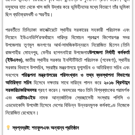
দস্যুদের হাত থেকে খাস জমি উদ্ধার করে ভূমিহীনদের মধ্যে বিতরণে তাঁর ভূমিকা
ছিল ব্যতিক্রমধর্মী ও স্মরণীয়।
পরবর্তীতে তিনিঢাকা কালেক্টরেটে স্থানীয় সরকারের সহকারী পরিচালক এবং
লিয়েনে ইউএনডিপি’রঅর্থায়নে দারিদ্র বিমোচন প্রকল্পে কিশোরগঞ্জ সদর
উপজেলায় তৃণমূল জনগণের আর্থ-সামজিকউন্নয়নে নিয়োজিত ছিলেন।তিনি
রাজশাহীর মোহনপুর, ফেনীর ছাগলনাইয়া উপজেলায়
উপজেলা নির্বাহী কর্মকর্তা
(ইউএনও)
, জাতীয় স্থানীয় সরকার ইনস্টিটিউটে পরিচালক (গবেষণা), স্থানীয়
সরকার বিভাগে উপসচিব, স্বরাষ্ট্র মন্ত্রণালয়ে যুগ্মসচিব ও অতিরিক্ত সচিব এবং
সবশেষে
পরিকল্পনা মন্ত্রণালয়ের পরিসংখ্যান ও তথ্য ব্যবস্থাপনা বিভাগের
অতিরিক্ত সচিব
হিসেবে দক্ষতার সাথে দায়িত্ব পালন করে
২০১৬ খ্রিস্টাব্দে
সরকারিচাকরিঅবসর
গ্রহণ করেন। অবসরের পরও তিনি বিশ্বব্যাংকের পরামর্শক
এবং
ওয়াটারএইড
নামক আন্তর্জাতিক স্বেচ্ছাসেবী সংস্থায় পলিসি ও
এডভোকেসি উপদেষ্টা হিসেবে দেশের বিভিন্ন উন্নয়নমূলক কর্মকাণ্ডে নিজেকে
নিয়োজিত রেখেছেন।
স্বপ্নদ্রষ্টা: শতফুলএবং অন্যান্য প্রতিষ্ঠান