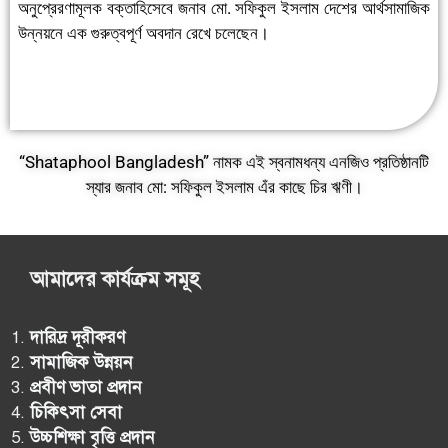
অনুপ্রেরণামূলক বক্তাহিসেবে জনাব মো. সফিকুল ইসলাম দেশের আর্থসামাজিক
উন্নয়নে এক গুরুত্বপূর্ণ অবদান রেখে চলেছেন।
“Shataphool Bangladesh” নামক এই স্বনামধন্য এনজিও প্রতিষ্ঠানটি
স্যার জনাব মো: সফিকুল ইসলাম এঁর কাছে চির ঋণী।
আমাদের কার্যক্রম সমূহ
দারিদ্র দূরীকরণ
সামাজিক উন্নয়ন
প্রবীণ ভাতা প্রদান
চিকিৎসা সেবা
উচ্চশিক্ষা বৃত্তি প্রদান