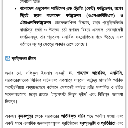
শেখানো হচ্ছে।
বাংলাদেশ এডুকেশন সার্ভিসেস এন্ড ট্রেনিং (বেস্ট) ফাউন্ডেশন
,
ওপেন
স্ট্রিট ম্যাপ বাংলাদেশ ফাউন্ডেশন (ওএসএমবিডিএফ) ও
এইচএলপিফাউন্ডেশন
: মানসম্মতশিক্ষা বিস্তার, তথ্য প্রযুক্তিনির্ভর
মানচিত্র তৈরি ও উত্তম চর্চা রূপায়ন বিষয়ে এসকল স্বেচ্ছাসেবী
সংগঠনসমূহ তার প্রত্যক্ষ ওসার্বিক সহযোগিতায় গড়ে উঠেছে এবং
বর্তমানে স্ব স্ব ক্ষেত্রে অবদান রেখে চলেছে।
ব্যক্তিগত জীবন
জনাব মো. সফিকুল ইসলাম এরস্ত্রী
ড. শাহনাজ আরেফিন
,
এনডিসি
,
সরকারেরসাবেক সিনিয়র সচিবএবং একমাত্র সন্তান অনিন্দ্য মাশরাফি আরিফ
অস্ট্রেলিয়ায় অধ্যয়নশেষে বর্তমানে সেখানেই কর্মরত।তাঁর সম্পাদিত ও রচিত
সংকলনগুলোর মধ্যে রয়েছে ‘প্রেক্ষাপট নিঝুম দ্বীপ’ এবং বিভিন্ন গবেষণা
নিবন্ধ।
একজন
কৃষকপুত্র
থেকে সরকারের
অতিরিক্ত সচিব
পদে আসীন হওয়া এবং
একই সাথে একাধিক জনকল্যাণমূলক প্রতিষ্ঠানের
স্বপ্নদ্রষ্টা ও প্রতিষ্ঠাতা
এবং