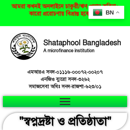
আমরা কখনই অনলাইনে চাকুরী/ঋণ প্রদান করিনা।
BN
কারো প্ররোচণায় বিভ্রান্ত হবেন না।
Shataphool Bangladesh
A microfinance institution
এমআরএ সনদ-০১১১৬-০০০৭২-০০২০৭
এনজিও ব্যুরো সনদ-৩২৬২
সমাজসেবা অধিঃ সনদ-রাজশা-৬২৩/০১
"স্বপ্নদ্রষ্টা ও প্রতিষ্ঠাতা"